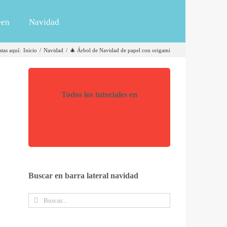
een
Navidad
stas aquí
:
Inicio
/
Navidad
/
🎄 Árbol de Navidad de papel con origami
Todos los tutoriales en
Buscar en barra lateral navidad
Buscar: