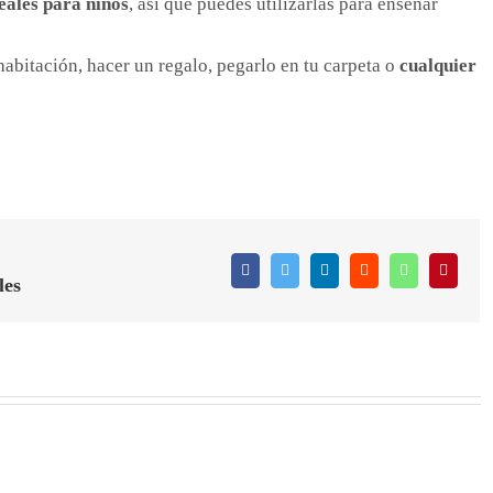
eales para niños
, así que puedes utilizarlas para enseñar
 habitación, hacer un regalo, pegarlo en tu carpeta o
cualquier
Facebook
Twitter
LinkedIn
Reddit
WhatsApp
Pintere
les