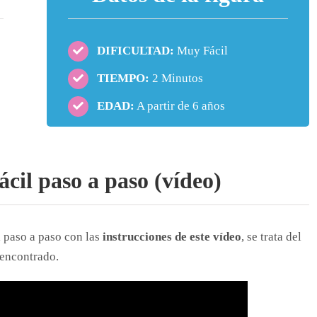
DIFICULTAD:
Muy Fácil
TIEMPO:
2 Minutos
EDAD:
A partir de 6 años
ácil paso a paso (vídeo)
 paso a paso con las
instrucciones de este vídeo
, se trata del
 encontrado.