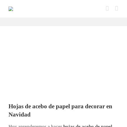
Saltar
al
contenido
Hojas de acebo de papel para decorar en
Navidad
Hoy aprenderemos a hacer
hojas de acebo de papel
,