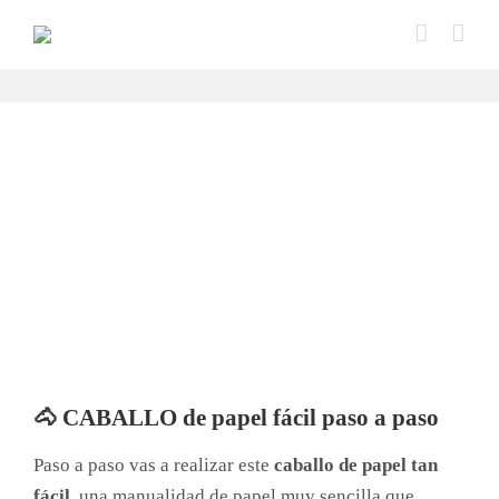
Saltar
al
contenido
🐴 CABALLO de papel fácil paso a paso
Paso a paso vas a realizar este
caballo de papel tan
fácil
, una manualidad de papel muy sencilla que