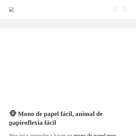
Saltar
al
contenido
🐵 Mono de papel fácil, animal de
papiroflexia fácil
Hoy toca aprender a hacer un
mono de papel muy