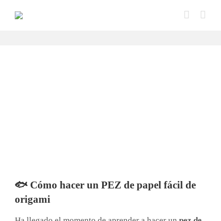
Saltar
al
contenido
🐟 Cómo hacer un PEZ de papel fácil de
origami
Ha llegado el momento de aprender a hacer un
pez de