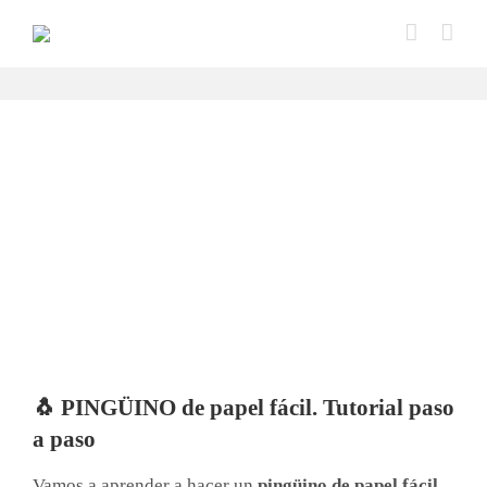
Saltar
al
contenido
🐧 PINGÜINO de papel fácil. Tutorial paso
a paso
Vamos a aprender a hacer un
pingüino de papel fácil
,