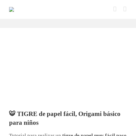
Saltar
al
contenido
🐯 TIGRE de papel fácil, Origami básico
para niños
Tutorial para realizar un
tigre de papel muy fácil paso