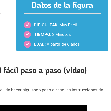
Datos de la figura
DIFICULTAD:
Muy Fácil
TIEMPO:
2 Minutos
EDAD:
A partir de 6 años
 fácil paso a paso (vídeo)
il de hacer siguiendo paso a paso las instrucciones de