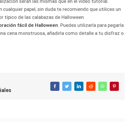
lización serán las mismas que en el vídeo tutorial.
cualquier papel, sin duda te recomiendo que utilices un
lor típico de las calabazas de Halloween.
ración fácil de Halloween
. Puedes utilizarla para pegarla
 una cena monstruosa, añadirla como detalle a tu disfraz o
.
Facebook
Twitter
LinkedIn
Reddit
WhatsApp
Pintere
iales