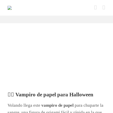
Saltar
al
contenido
🧛‍♂ Vampiro de papel para Halloween
Volando llega este
vampiro de papel
para chuparte la
sangre, una figura de origami fácil y rápida en la que