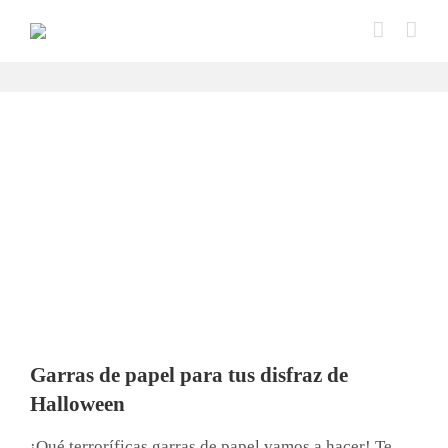
Saltar
al
contenido
Garras de papel para tus disfraz de
Halloween
¡Qué terroríficas garras de papel vamos a hacer! Te